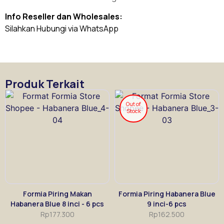
Info Reseller dan Wholesales:
Silahkan Hubungi via WhatsApp
Produk Terkait
Out of
Stock
Formia Piring Makan
Formia Piring Habanera Blue
Habanera Blue 8 inci - 6 pcs
9 inci-6 pcs
Rp
177.300
Rp
162.500