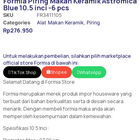
Formia Piring Makan Keramik Astromica
Blue 10.5 inci -6 pcs
SKU
FR3411105
Categories
Alat Makan Keramik
,
Piring
Rp
276.950
Untuk melakukan pembelian, silahkan pilih marketplace
official store Formia di bawah ini:
Shopee
TikTok Shop
WhatsApp
Selamat Datang di Formia Store
Formia merupakan merek produk impor houseware yang
terbuat dari bahan berkualitas serta di desain secara
menarik. Dengan membeli formia maka anda akan
memperoleh kesempurnaan dalam kemewahan.
Spesifikasi 10.5 Inci :