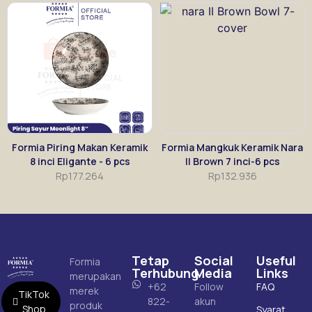
Formia Piring Makan Keramik
Formia Mangkuk Keramik Nara
8 inci Eligante - 6 pcs
II Brown 7 inci-6 pcs
Rp
177.264
Rp
132.936
Tetap
Social
Useful
Formia
Terhubung
Media
Links
merupakan
+62
Follow
FAQ
merek
TikTok
822-
akun
produk
Shop
Syarat