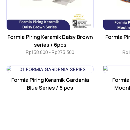
Formia Piring Keramik Daisy Brown
Formia Pi
series / 6pcs
Rp
158.800
-
Rp
273.300
Rp
Formia Piring Keramik Gardenia
Formia
Blue Series / 6 pcs
Moonli