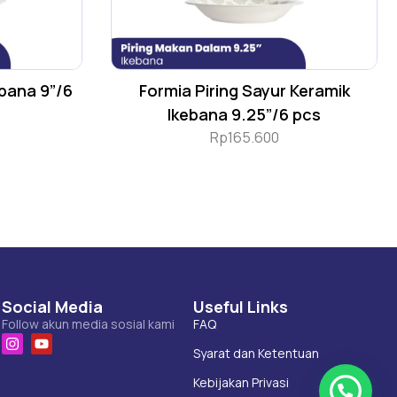
ebana 9”/6
Formia Piring Sayur Keramik
Ikebana 9.25”/6 pcs
Rp
165.600
Social Media
Useful Links
Follow akun media sosial kami
FAQ
Syarat dan Ketentuan
Kebijakan Privasi