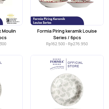
k Moulin
Formia Piring keramik Louise
pcs
Series / 6pcs
.300
Rp
162.500
-
Rp
276.950