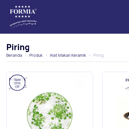
Piring
Beranda
›
Produk
›
Alat Makan Keramik
›
Piring
Sale
25%
Off