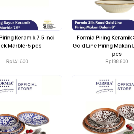
iring Keramik 7.5 Inci
Formia Piring Keramik 
ack Marble-6 pcs
Gold Line Piring Makan
pcs
Rp
141.600
Rp
188.800