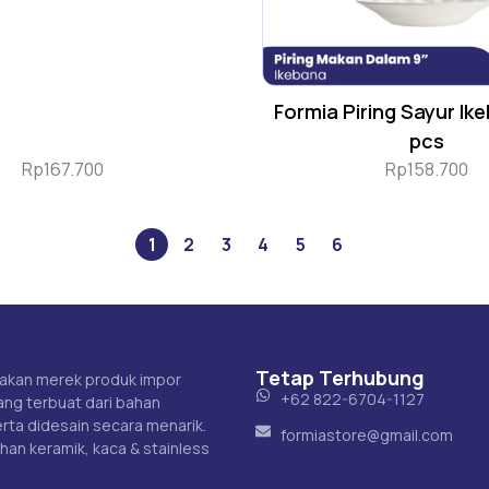
Formia Piring Sayur Ik
pcs
Rp
167.700
Rp
158.700
1
2
3
4
5
6
Tetap Terhubung
akan merek produk impor
+62 822-6704-1127
ng terbuat dari bahan
erta didesain secara menarik.
formiastore@gmail.com
ahan keramik, kaca & stainless