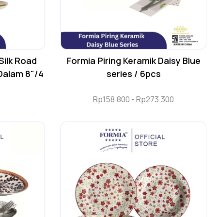
Silk Road
Formia Piring Keramik Daisy Blue
 Dalam 8"/4
series / 6pcs
Rp
158.800
-
Rp
273.300