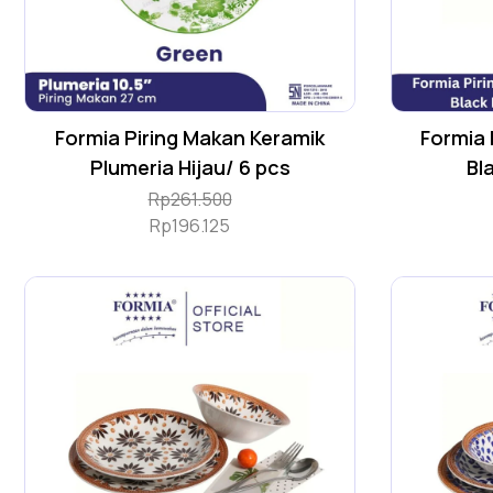
Formia Piring Makan Keramik
Formia P
Plumeria Hijau/ 6 pcs
Bl
Rp
261.500
Rp
196.125