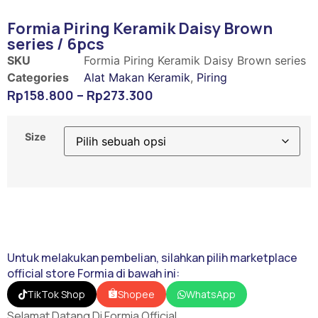
Formia Piring Keramik Daisy Brown
series / 6pcs
SKU
Formia Piring Keramik Daisy Brown series
Categories
Alat Makan Keramik
,
Piring
Rp
158.800
–
Rp
273.300
Size
Untuk melakukan pembelian, silahkan pilih marketplace
official store Formia di bawah ini:
Shopee
TikTok Shop
WhatsApp
Selamat Datang Di Formia Official