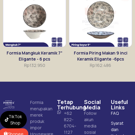
Formia Mangkuk Keramik 7"
Formia Piring Makan 9 inci
Eligante - 6 pcs
Keramik Eligante -6pcs
Rp
132.950
Rp
162.486
Tetap
Social
Useful
Formia
Terhubung
Media
Links
merupakan
+62
Follow
FAQ
merek
TikTok
822-
akun
produk
Shop
Syarat
6704-
media
impor
dan
1127
sosial
Shopee
Houseware