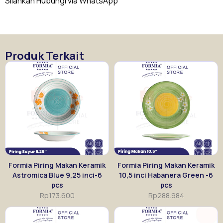
Silahkan Hubungi via WhatsApp
Produk Terkait
Formia Piring Makan Keramik
Formia Piring Makan Keramik
Astromica Blue 9,25 inci-6
10,5 inci Habanera Green -6
pcs
pcs
Rp
173.600
Rp
288.984