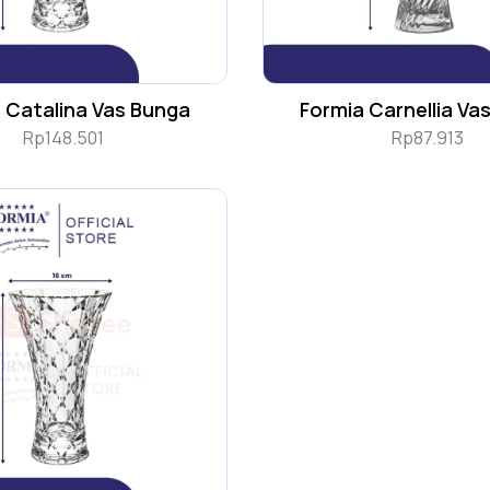
 Catalina Vas Bunga
Formia Carnellia Va
Rp
148.501
Rp
87.913