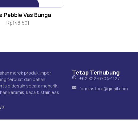
a Pebble Vas Bunga
Rp
148.501
Tetap Terhubung
akan merek produk impor
+62 822-6704-1127
ng terbuat dari bahan
erta didesain secara menarik.
formiastore@gmail.com
ahan keramik, kaca & stainless
ya