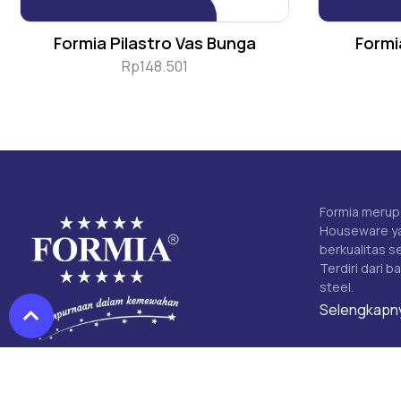
Formia Pilastro Vas Bunga
Formi
Rp
148.501
Formia merup
Houseware ya
berkualitas s
Terdiri dari b
steel.
Selengkapn
Shopee
TikTok Shop