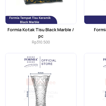
Formia Kotak Tisu Black Marble /
Formi
pc
Rp
310.500