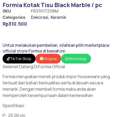
Formia Kotak Tisu Black Marble / pc
SKU
FR3101725BM
Categories
Dekorasi
,
Keramik
Rp
310.500
Untuk melakukan pembelian, silahkan pilih marketplace
official store Formia di bawah ini:
Shopee
TikTok Shop
WhatsApp
Selamat Datang Di Formia Official
Formia merupakan merek produk impor houseware yang
terbuat dari bahan berkualitas serta di desain secara
menarik. Dengan membeli formia maka anda akan
memperoleh kesempurnaan dalam kemewahan.
Spesifikasi :
P : 25.00 cm