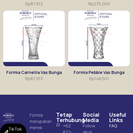
Rp
87.913
Rp
275.000
Formia Carnellia Vas Bunga
Formia Pebble Vas Bunga
Rp
87.913
Rp
148.501
Tetap
Social
Useful
Formia
Terhubung
Media
Links
merupakan
+62
Follow
FAQ
merek
TikTok
822-
akun