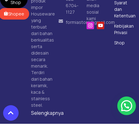
produk
Shop
Syarat
6704-
media
impor
dan
1127
sosial
Shopee
Houseware
Ketentuan
kami
yang
formiastore@gmail.com
Kebijakan
terbuat
Privasi
dari bahan
berkualitas
Shop
serta
didesain
secara
menarik.
Terdiri
dari bahan
keramik,
kaca &
stainless
steel.
Selengkapnya
Copyright © 2025
Formia.co.id
. All Rights Reserved.