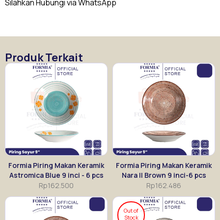
Silahkan Hubungi via WhatsApp
Produk Terkait
Formia Piring Makan Keramik
Formia Piring Makan Keramik
Astromica Blue 9 inci - 6 pcs
Nara II Brown 9 inci-6 pcs
Rp
162.500
Rp
162.486
Out of
Stock