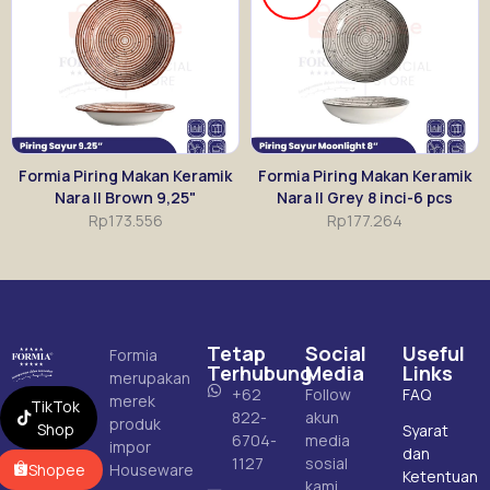
Formia Piring Makan Keramik
Formia Piring Makan Keramik
Nara II Brown 9,25"
Nara II Grey 8 inci-6 pcs
Rp
173.556
Rp
177.264
Tetap
Social
Useful
Formia
Terhubung
Media
Links
merupakan
+62
Follow
FAQ
merek
TikTok
822-
akun
produk
Shop
Syarat
6704-
media
impor
dan
1127
sosial
Shopee
Houseware
Ketentuan
kami