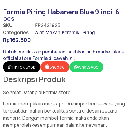
Formia Piring Habanera Blue 9 inci-6
pcs
SKU
FR3431925
Categories
Alat Makan Keramik
,
Piring
Rp
162.500
Untuk melakukan pembelian, silahkan pilih marketplace
official store Formia di bawah ini:
Shopee
TikTok Shop
WhatsApp
Deskripsi Produk
Selamat Datang di Formia store
Formia merupakan merek produk impor houseware yang
terbuat dari bahan berkualitas serta di desain secara
menarik. Dengan membeli formia maka anda akan
memperoleh kesempurnaan dalam kemewahan.