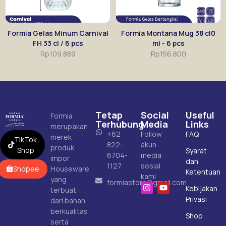
Formia Gelas Minum Carnival
Formia Montana Mug 38 cl0
FH 33 cl / 6 pcs
ml - 6 pcs
Rp
109.889
Rp
156.800
Tetap
Social
Useful
Formia
Terhubung
Media
Links
merupakan
+62
Follow
FAQ
merek
TikTok
822-
akun
produk
Shop
Syarat
6704-
media
impor
dan
1127
sosial
Shopee
Houseware
Ketentuan
kami
yang
formiastore@gmail.com
Kebijakan
terbuat
Privasi
dari bahan
berkualitas
Shop
serta