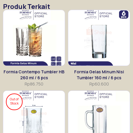
Produk Terkait
Formia Contempo Tumbler HB
Formia Gelas Minum Nisi
260 ml / 6 pcs
Tumbler 160 ml / 6 pcs
Rp
86.750
Rp
60.600
Out of
Stock