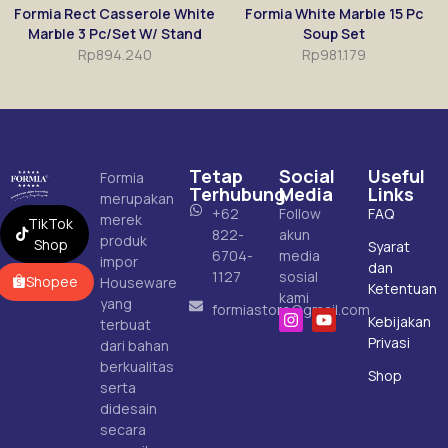
Formia Rect Casserole White
Formia White Marble 15 Pc
Marble 3 Pc/Set W/ Stand
Soup Set
Rp
894.240
Rp
981.179
Tetap
Social
Useful
Formia
Terhubung
Media
Links
merupakan
+62
Follow
FAQ
merek
TikTok
822-
akun
produk
Shop
Syarat
6704-
media
impor
dan
1127
sosial
Shopee
Houseware
Ketentuan
kami
yang
formiastore@gmail.com
Kebijakan
terbuat
Privasi
dari bahan
berkualitas
Shop
serta
didesain
secara