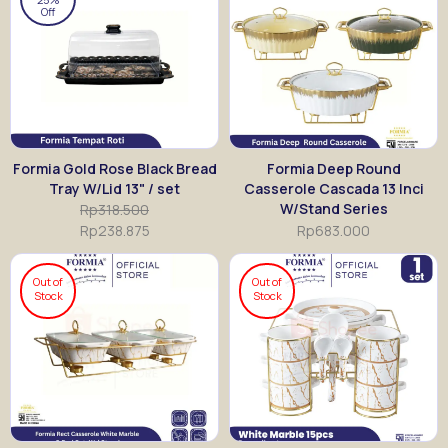
Off
Formia Gold Rose Black Bread
Formia Deep Round
Tray W/Lid 13" / set
Casserole Cascada 13 Inci
W/Stand Series
Rp
318.500
Rp
238.875
Rp
683.000
Out of
Out of
Stock
Stock