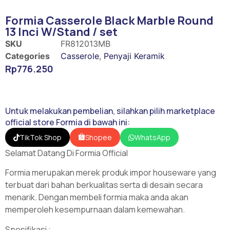
Formia Casserole Black Marble Round
13 Inci W/Stand / set
SKU
FR812013MB
Categories
Casserole
,
Penyaji Keramik
Rp
776.250
Untuk melakukan pembelian, silahkan pilih marketplace
official store Formia di bawah ini:
Shopee
TikTok Shop
WhatsApp
Selamat Datang Di Formia Official
Formia merupakan merek produk impor houseware yang
terbuat dari bahan berkualitas serta di desain secara
menarik. Dengan membeli formia maka anda akan
memperoleh kesempurnaan dalam kemewahan.
Spesifikasi :